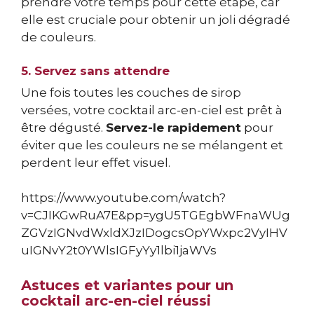
prendre votre temps pour cette étape, car
elle est cruciale pour obtenir un joli dégradé
de couleurs.
5. Servez sans attendre
Une fois toutes les couches de sirop
versées, votre cocktail arc-en-ciel est prêt à
être dégusté.
Servez-le rapidement
pour
éviter que les couleurs ne se mélangent et
perdent leur effet visuel.
https://www.youtube.com/watch?
v=CJIKGwRuA7E&pp=ygU5TGEgbWFnaWUg
ZGVzIGNvdWxldXJzIDogcsOpYWxpc2VyIHV
uIGNvY2t0YWlsIGFyYy1lbi1jaWVs
Astuces et variantes pour un
cocktail arc-en-ciel réussi