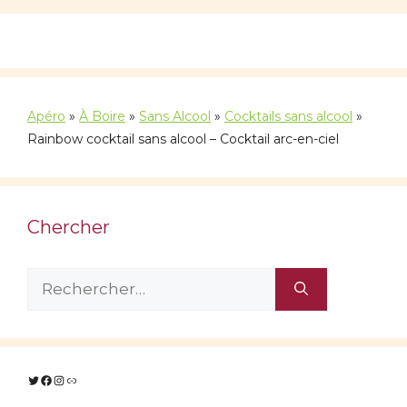
Apéro
»
À Boire
»
Sans Alcool
»
Cocktails sans alcool
»
Rainbow cocktail sans alcool – Cocktail arc-en-ciel
Chercher
Rechercher :
Twitter
Facebook
Instagram
Lien