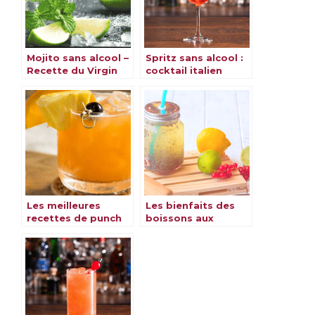
Mojito sans alcool –
Spritz sans alcool :
Recette du Virgin
cocktail italien
Mojito
virgin Spritz
Les meilleures
Les bienfaits des
recettes de punch
boissons aux
sans alcool pour
graines de chia
ravir vos papilles