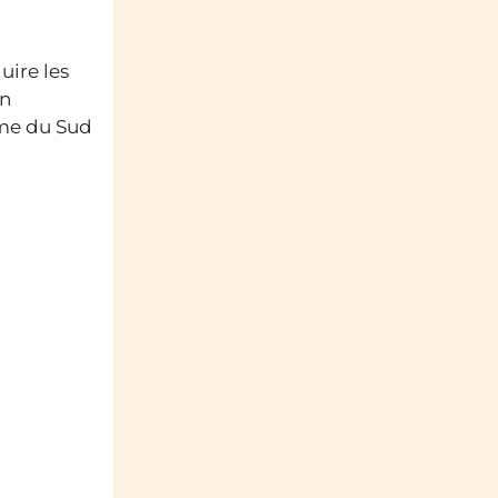
uire les
un
arme du Sud