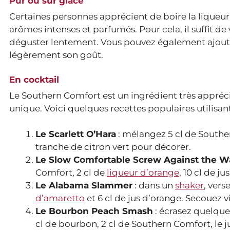
Pur ou sur glace
Certaines personnes apprécient de boire la liqueu
arômes intenses et parfumés. Pour cela, il suffit d
déguster lentement. Vous pouvez également ajou
légèrement son goût.
En cocktail
Le Southern Comfort est un ingrédient très apprécié 
unique. Voici quelques recettes populaires utilisant
Le Scarlett O’Hara
: mélangez 5 cl de Southe
tranche de citron vert pour décorer.
Le Slow Comfortable Screw Against the Wa
Comfort, 2 cl de
liqueur d’orange
, 10 cl de j
Le Alabama Slammer
: dans un
shaker
, vers
d’amaretto
et 6 cl de jus d’orange. Secouez 
Le Bourbon Peach Smash
: écrasez quelques
cl de bourbon, 2 cl de Southern Comfort, le 