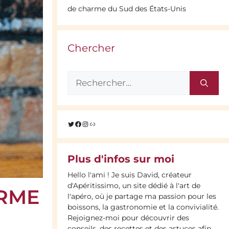
de charme du Sud des États-Unis
Chercher
Rechercher :
Twitter
Facebook
Instagram
Lien
Plus d'infos sur moi
Hello l'ami ! Je suis David, créateur
d'Apéritissimo, un site dédié à l'art de
ARME
l'apéro, où je partage ma passion pour les
boissons, la gastronomie et la convivialité.
Rejoignez-moi pour découvrir des
conseils, des recettes et des astuces afin