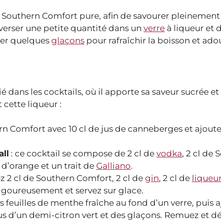
r Southern Comfort pure, afin de savourer pleinement
e verser une petite quantité dans un
verre
à liqueur et 
ter quelques
glaçons
pour rafraîchir la boisson et ado
dans les cocktails, où il apporte sa saveur sucrée et 
 cette liqueur :
rn Comfort avec 10 cl de jus de canneberges et ajout
ll
: ce cocktail se compose de 2 cl de
vodka
, 2 cl de
us d’orange et un trait de
Galliano
.
ez 2 cl de Southern Comfort, 2 cl de
gin
, 2 cl de
liqueu
vigoureusement et servez sur glace.
 feuilles de menthe fraîche au fond d’un verre, puis 
jus d’un demi-citron vert et des glaçons. Remuez et d