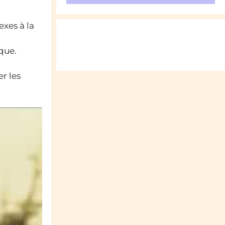
exes à la
que.
er les