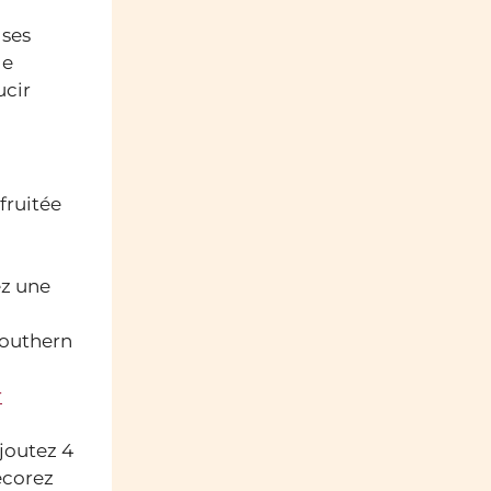
 ses
de
ucir
fruitée
ez une
 Southern
r
ajoutez 4
écorez