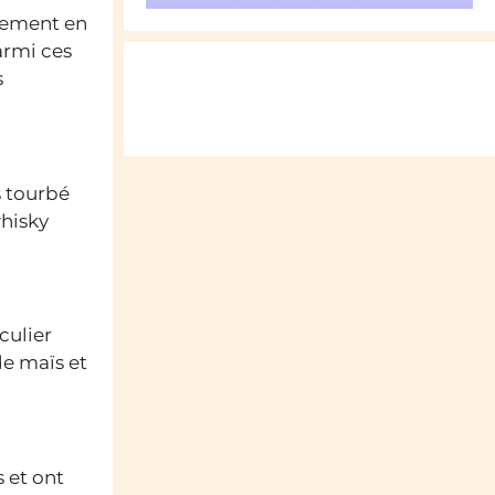
quement en
armi ces
s
s tourbé
whisky
culier
de maïs et
 et ont