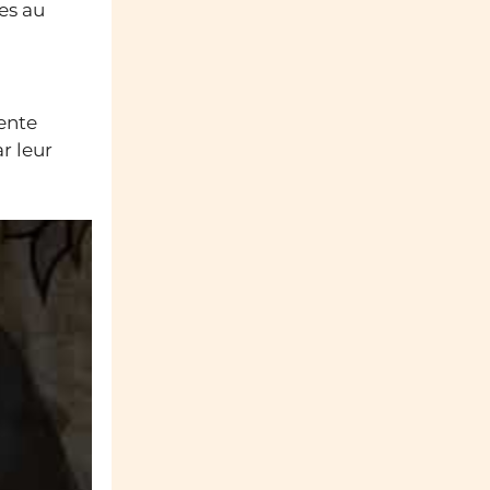
es au
ente
r leur