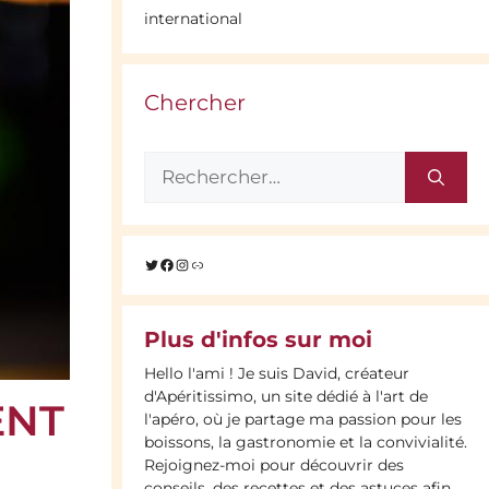
international
Chercher
Rechercher :
Twitter
Facebook
Instagram
Lien
Plus d'infos sur moi
Hello l'ami ! Je suis David, créateur
d'Apéritissimo, un site dédié à l'art de
ENT
l'apéro, où je partage ma passion pour les
boissons, la gastronomie et la convivialité.
Rejoignez-moi pour découvrir des
conseils, des recettes et des astuces afin