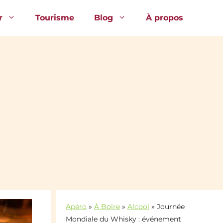
r
Tourisme
Blog
À propos
Apéro
»
À Boire
»
Alcool
»
Journée
Mondiale du Whisky : événement