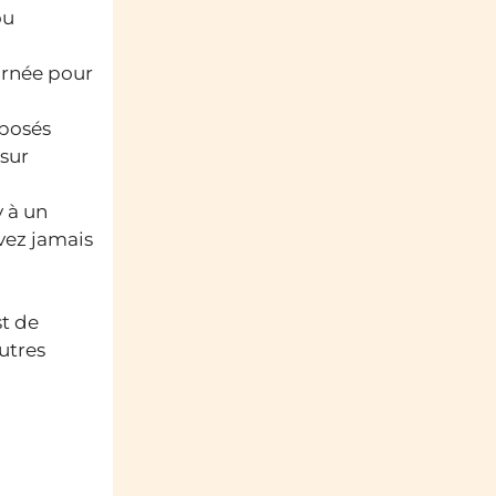
ou
ournée pour
oposés
 sur
y à un
vez jamais
st de
utres