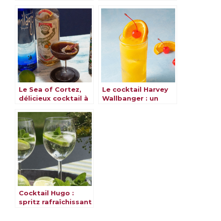
meilleures recettes
l’élégance dans un
verre
Le Sea of Cortez,
Le cocktail Harvey
délicieux cocktail à
Wallbanger : un
découvrir
classique revisité
Cocktail Hugo :
spritz rafraîchissant
fleur de sureau