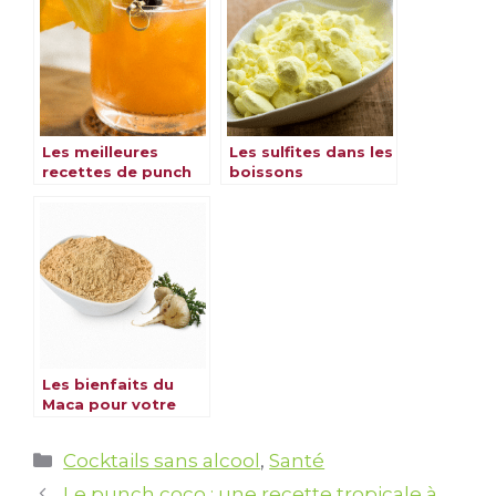
Les meilleures
Les sulfites dans les
recettes de punch
boissons
sans alcool pour
alcoolisées : alcool,
ravir vos papilles
vin, champagne et
rhum
Les bienfaits du
Maca pour votre
santé
Catégories
Cocktails sans alcool
,
Santé
Le punch coco : une recette tropicale à