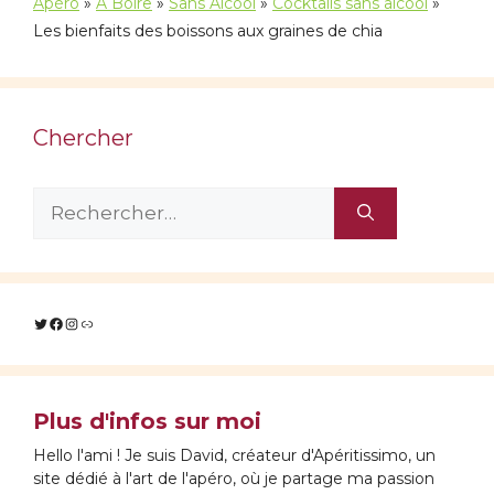
Apéro
»
À Boire
»
Sans Alcool
»
Cocktails sans alcool
»
Les bienfaits des boissons aux graines de chia
Chercher
Rechercher :
Twitter
Facebook
Instagram
Lien
Plus d'infos sur moi
Hello l'ami ! Je suis David, créateur d'Apéritissimo, un
site dédié à l'art de l'apéro, où je partage ma passion