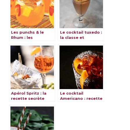
Les punchs & le
Le cocktail tuxedo :
Rhum : les
la classe et
meilleures recettes
l’élégance dans un
verre
Apérol Spritz : la
Le cocktail
recette secrète
Americano : recette
pour un cocktail
rafraîchissante et
inoubliable
savoureuse