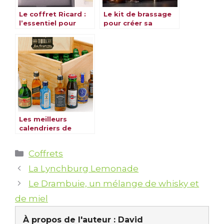
Le coffret Ricard :
Le kit de brassage
l’essentiel pour
pour créer sa
savourer un apéritif
propre bière à la
à la française
maison
Les meilleurs
calendriers de
l’Avent spécial
alcool
Catégories
Coffrets
La Lynchburg Lemonade
Le Drambuie, un mélange de whisky et
de miel
À propos de l'auteur :
David