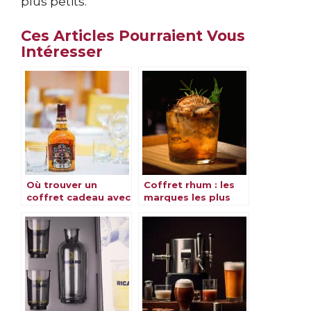
plus petits.
Ces Articles Pourraient Vous
Intéresser
Où trouver un
Coffret rhum : les
coffret cadeau avec
marques les plus
plusieurs types de
prestigieuses
whisky différents ?