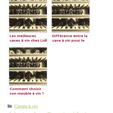
Les meilleures
Différence entre la
caves à vin chez Lidl
cave à vin pour le
vieillissement et le
service
Comment choisir
son meuble à vin ?
Catégories
Caves à vin