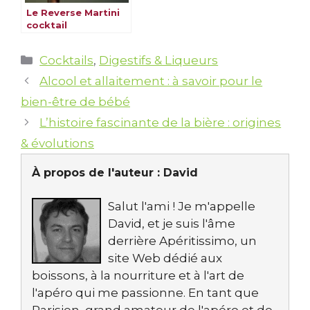
Le Reverse Martini
cocktail
Catégories
Cocktails
,
Digestifs & Liqueurs
Alcool et allaitement : à savoir pour le
bien-être de bébé
L’histoire fascinante de la bière : origines
& évolutions
À propos de l'auteur :
David
Salut l'ami ! Je m'appelle
David, et je suis l'âme
derrière Apéritissimo, un
site Web dédié aux
boissons, à la nourriture et à l'art de
l'apéro qui me passionne. En tant que
Parisien, grand amateur de l'apéro et de