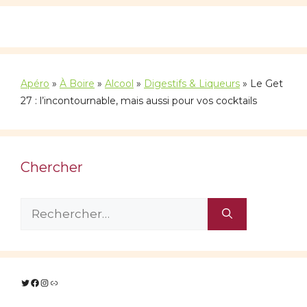
Apéro
»
À Boire
»
Alcool
»
Digestifs & Liqueurs
»
Le Get
27 : l’incontournable, mais aussi pour vos cocktails
Chercher
Rechercher :
Twitter
Facebook
Instagram
Lien