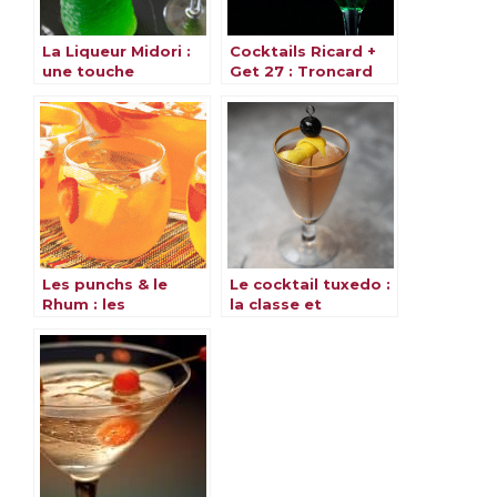
La Liqueur Midori :
Cocktails Ricard +
une touche
Get 27 : Troncard
japonaise à vos
27 & Perroget
cocktails préférés
Les punchs & le
Le cocktail tuxedo :
Rhum : les
la classe et
meilleures recettes
l’élégance dans un
verre