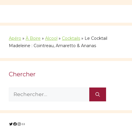
Apéro
»
À Boire
»
Alcool
»
Cocktails
»
Le Cocktail
Madeleine : Cointreau, Amaretto & Ananas
Chercher
Rechercher :
Twitter
Facebook
Instagram
Lien