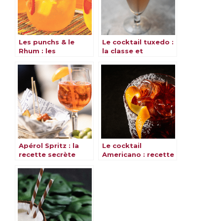
Les punchs & le
Le cocktail tuxedo :
Rhum : les
la classe et
meilleures recettes
l’élégance dans un
verre
Apérol Spritz : la
Le cocktail
recette secrète
Americano : recette
pour un cocktail
rafraîchissante et
inoubliable
savoureuse