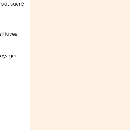
goût sucré
effluves
 voyager