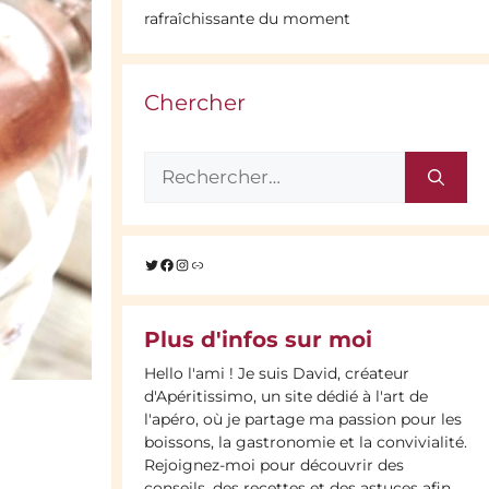
rafraîchissante du moment
Chercher
Rechercher :
Twitter
Facebook
Instagram
Lien
Plus d'infos sur moi
Hello l'ami ! Je suis David, créateur
d'Apéritissimo, un site dédié à l'art de
l'apéro, où je partage ma passion pour les
boissons, la gastronomie et la convivialité.
Rejoignez-moi pour découvrir des
conseils, des recettes et des astuces afin