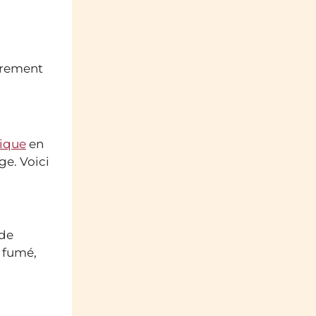
èrement
ique
en
ge. Voici
 de
 fumé,