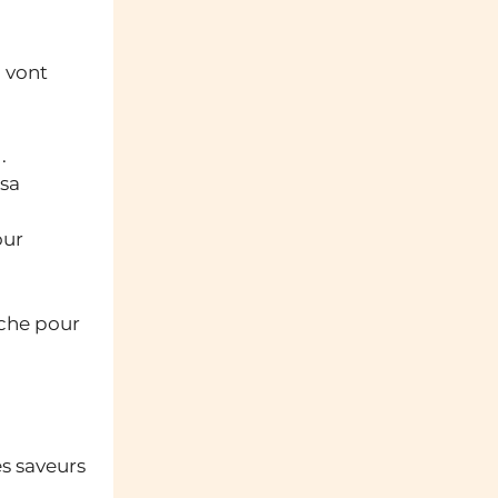
i vont
.
 sa
our
êche pour
es saveurs