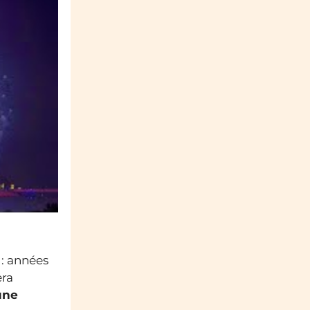
 : années
era
une