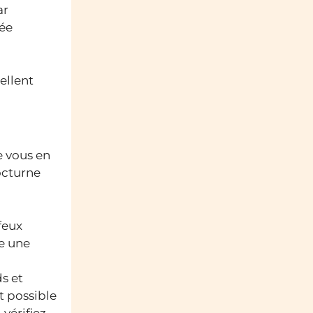
ar
rée
ellent
e vous en
octurne
feux
de une
s et
t possible
 vérifiez