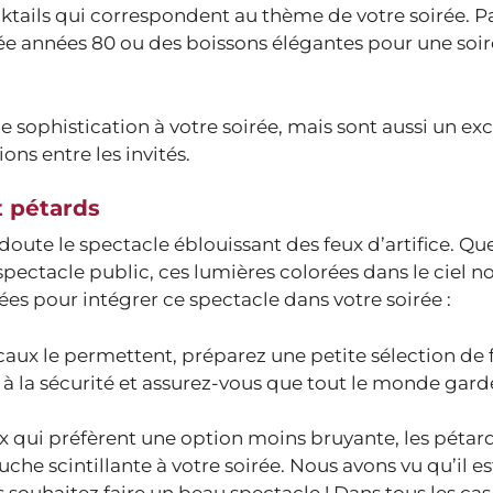
cktails qui correspondent au thème de votre soirée. P
rée années 80 ou des boissons élégantes pour une soi
sophistication à votre soirée, mais sont aussi un exc
ons entre les invités.
t pétards
doute le spectacle éblouissant des feux d’artifice. Qu
spectacle public, ces lumières colorées dans le ciel n
es pour intégrer ce spectacle dans votre soirée :
caux le permettent, préparez une petite sélection de 
ez à la sécurité et assurez-vous que tout le monde gar
 qui préfèrent une option moins bruyante, les pétard
he scintillante à votre soirée. Nous avons vu qu’il es
s souhaitez faire un beau spectacle ! Dans tous les cas,