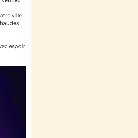
tre ville
 chaudes
vec espoir