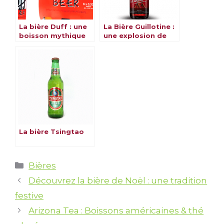
La bière Duff : une
La Bière Guillotine :
boisson mythique
une explosion de
et emblématique
saveurs
La bière Tsingtao
Catégories
Bières
Découvrez la bière de Noël : une tradition
festive
Arizona Tea : Boissons américaines & thé