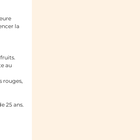
ieure
encer la
fruits.
te au
s rouges,
de 25 ans.