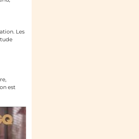
ation. Les
itude
re,
ion est