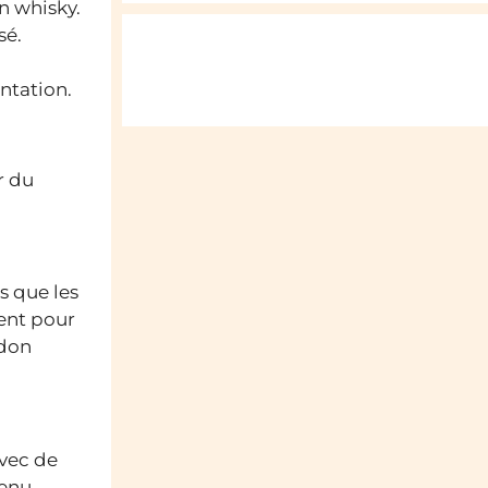
n whisky.
sé.
ntation.
r du
s que les
ment pour
idon
avec de
enu,