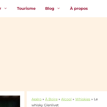
r
Tourisme
Blog
À propos
Apéro
»
À Boire
»
Alcool
»
Whiskies
»
Le
whisky Glenlivet