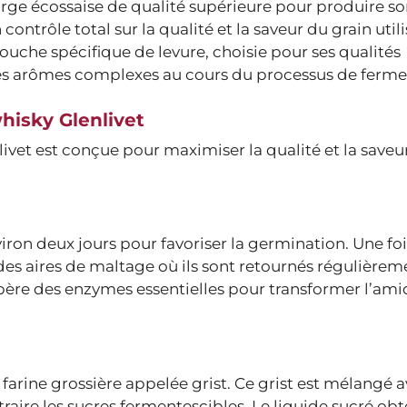
’orge écossaise de qualité supérieure pour produire so
ontrôle total sur la qualité et la saveur du grain utili
e souche spécifique de levure, choisie pour ses qualités
des arômes complexes au cours du processus de ferme
hisky Glenlivet
vet est conçue pour maximiser la qualité et la saveu
ron deux jours pour favoriser la germination. Une foi
des aires de maltage où ils sont retournés régulière
bère des enzymes essentielles pour transformer l’am
 farine grossière appelée grist. Ce grist est mélangé 
aire les sucres fermentescibles. Le liquide sucré obt