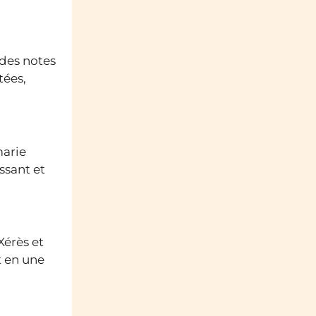
 des notes
tées,
marie
ssant et
Xérès et
t en une