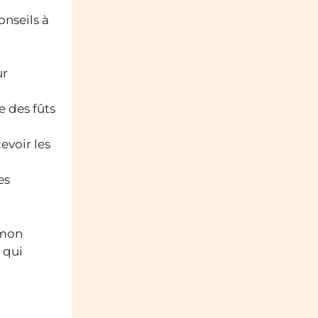
onseils à
ur
e des fûts
voir les
es
umon
 qui