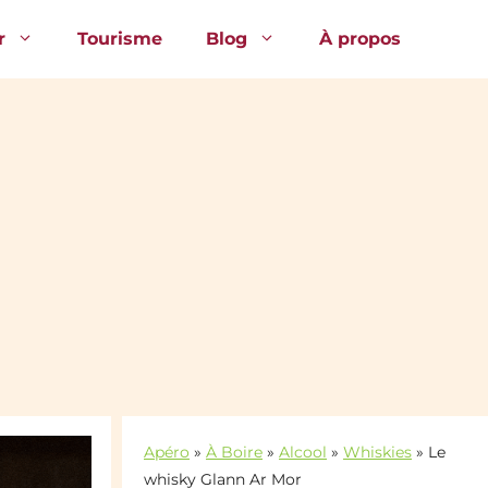
r
Tourisme
Blog
À propos
Apéro
»
À Boire
»
Alcool
»
Whiskies
»
Le
whisky Glann Ar Mor