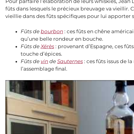
Pour parfaire l’élaboration de leurs whiskies, Jea
fûts dans lesquels le précieux breuvage va vieillir
vieillie dans des fûts spécifiques pour lui apporter 
Fûts de
bourbon
: ces fûts en chêne américai
qu’une belle rondeur en bouche.
Fûts de
Xérès
: provenant d’Espagne, ces fût
touche d’épices.
Fûts de
vin
de
Sauternes
: ces fûts issus de 
l’assemblage final.