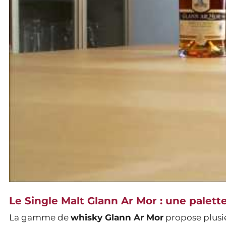
Le Single Malt Glann Ar Mor : une palett
La gamme de
whisky Glann Ar Mor
propose plusie