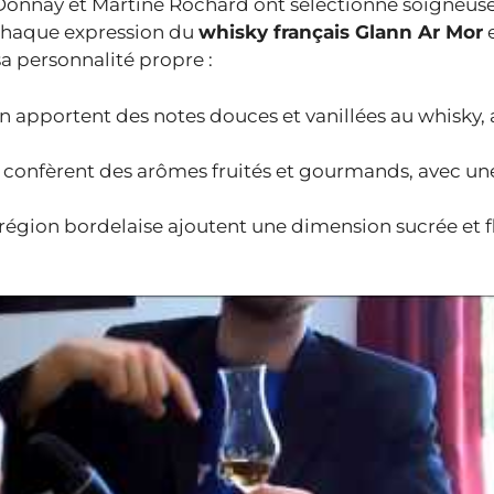
n Donnay et Martine Rochard ont sélectionné soigneus
. Chaque expression du
whisky français Glann Ar Mor
e
sa personnalité propre :
n apportent des notes douces et vanillées au whisky, 
s confèrent des arômes fruités et gourmands, avec un
la région bordelaise ajoutent une dimension sucrée et f