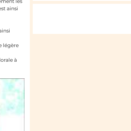
ement les
st ainsi
ainsi
e légère
lorale à