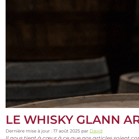
LE WHISKY GLANN A
Dernière mise à jour : 17 août 2025
par
David
Il nous tient à cœur à ce que nos articles soient 