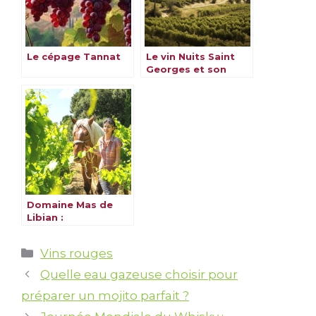
Le cépage Tannat
Le vin Nuits Saint
Georges et son
vignoble
Domaine Mas de
Libian :
L’Authenticité d’un
Terroir Enchanté en
Catégories
Vins rouges
Ardèche
Quelle eau gazeuse choisir pour
préparer un mojito parfait ?