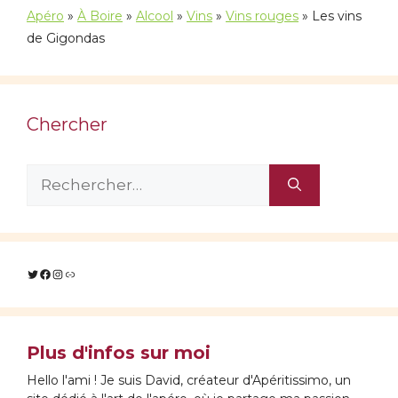
Apéro
»
À Boire
»
Alcool
»
Vins
»
Vins rouges
»
Les vins
de Gigondas
Chercher
Rechercher :
Twitter
Facebook
Instagram
Lien
Plus d'infos sur moi
Hello l'ami ! Je suis David, créateur d'Apéritissimo, un