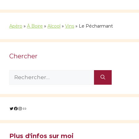
Apéro
»
À Boire
»
Alcool
»
Vins
»
Le Pécharmant
Chercher
Rechercher :
Twitter
Facebook
Instagram
Lien
Plus d'infos sur moi