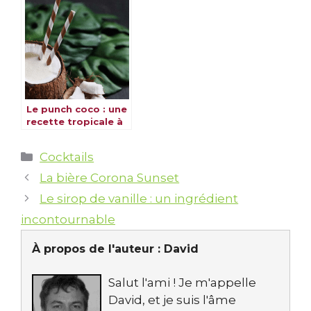
inoubliable
savoureuse
Le punch coco : une
recette tropicale à
découvrir
Catégories
Cocktails
La bière Corona Sunset
Le sirop de vanille : un ingrédient
incontournable
À propos de l'auteur :
David
Salut l'ami ! Je m'appelle
David, et je suis l'âme