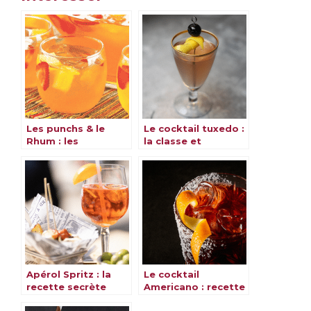
Les punchs & le
Le cocktail tuxedo :
Rhum : les
la classe et
meilleures recettes
l’élégance dans un
verre
Apérol Spritz : la
Le cocktail
recette secrète
Americano : recette
pour un cocktail
rafraîchissante et