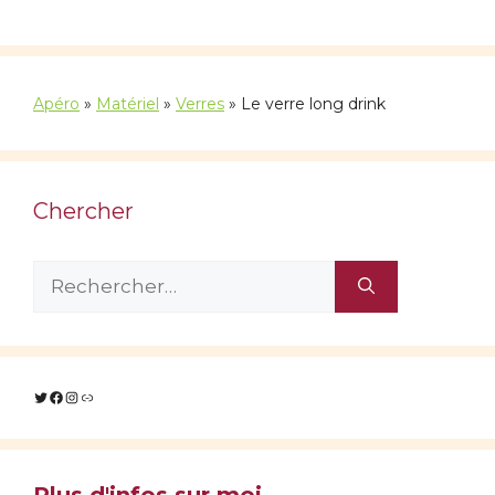
Apéro
»
Matériel
»
Verres
»
Le verre long drink
Chercher
Rechercher :
Twitter
Facebook
Instagram
Lien
Plus d'infos sur moi