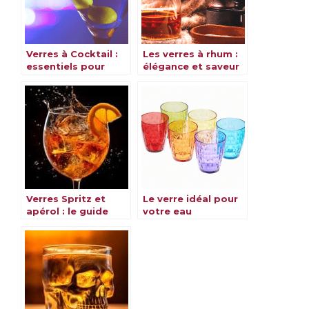
Verres à Cocktail :
Les verres à rhum :
essentiels pour
élégance et saveur
savourer vos
au rendez-vous
boissons préférées
Verres Spritz et
Le verre idéal pour
apérol : le guide
votre eau
pour choisir le verre
idéal