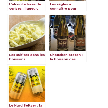
L’alcool à base de
Les règles à
cerises : liqueur,
connaître pour
cherry brandy & eau
l’achat d’alcool
de vie
dans un aéroport
Les sulfites dans les
Chouchen breton :
boissons
la boisson des
alcoolisées : alcool,
dieux de Bretagne
vin, champagne et
rhum
Le Hard Seltzer : la