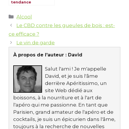
tendance
rafraîchissante
venue d’ailleurs
Catégories
Alcool
Le CBD contre les gueules de bois : est-
ce efficace ?
Le vin de garde
À propos de l'auteur :
David
Salut l'ami ! Je m'appelle
David, et je suis l'âme
derrière Apéritissimo, un
site Web dédié aux
boissons, à la nourriture et à l'art de
l'apéro qui me passionne. En tant que
Parisien, grand amateur de l'apéro et de
cocktails, je suis un épicurien dans l'âme,
toujours à la recherche de nouvelles