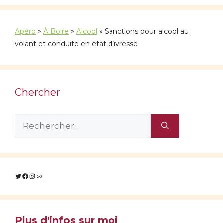
Apéro
»
À Boire
»
Alcool
»
Sanctions pour alcool au
volant et conduite en état d’ivresse
Chercher
Rechercher :
Twitter
Facebook
Instagram
Lien
Plus d'infos sur moi