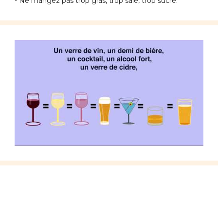
- Ne mangez pas trop gras, trop salé, trop sucré.