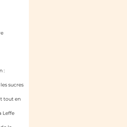
re
n :
les sucres
t tout en
a Leffe