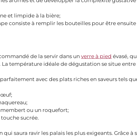
 les arômes et de développer la complexité gustative 
e et limpide à la bière;
pe consiste à remplir les bouteilles pour être ensuite
recommandé de la servir dans un
verre à pied
évasé, qu
 La température idéale de dégustation se situe entre 
parfaitement avec des plats riches en saveurs tels que
bœuf;
 maquereau;
amembert ou un roquefort;
 touche sucrée.
qui saura ravir les palais les plus exigeants. Grâce à 