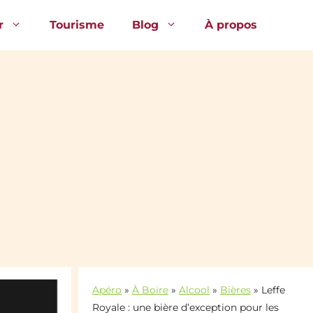
r
Tourisme
Blog
À propos
Apéro
»
À Boire
»
Alcool
»
Bières
»
Leffe
Royale : une bière d’exception pour les