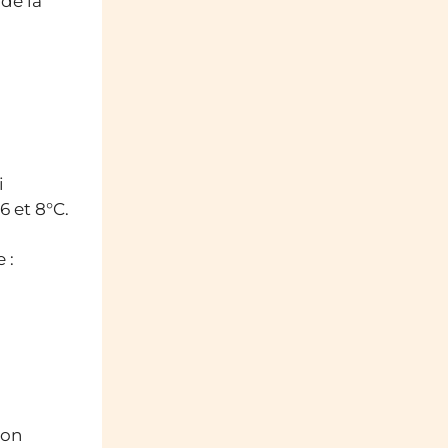
de la
i
6 et 8°C.
 :
son