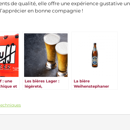
ents de qualité, elle offre une expérience gustative u
 à l’apprécier en bonne compagnie !
f : une
Les bières Lager :
La bière
hique et
légèreté,
Weihenstephaner
que
rafraîchissement et
variété
 techniques