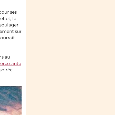
pour ses
ffet, le
 soulager
alement sur
ourrait
ns au
téressante
soirée