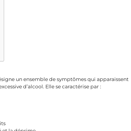
désigne un ensemble de symptômes qui apparaissent
ssive d’alcool. Elle se caractérise par :
its
té et la déprime