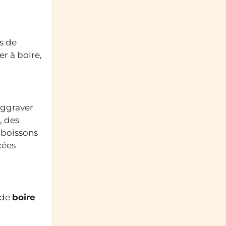
s de
r à boire,
aggraver
, des
 boissons
cées
 de
boire