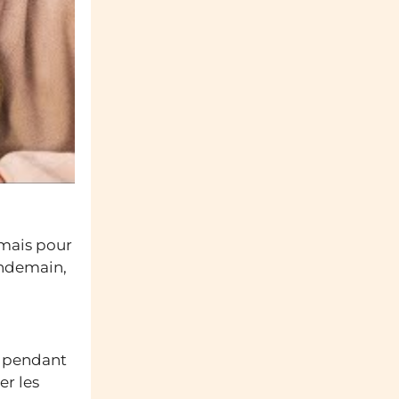
 mais pour
endemain,
t, pendant
er les