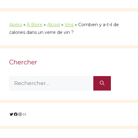
Apéro
»
À Boire
»
Alcool
»
Vins
»
Combien y a-t-il de
calories dans un verre de vin ?
Chercher
Rechercher :
Twitter
Facebook
Instagram
Lien