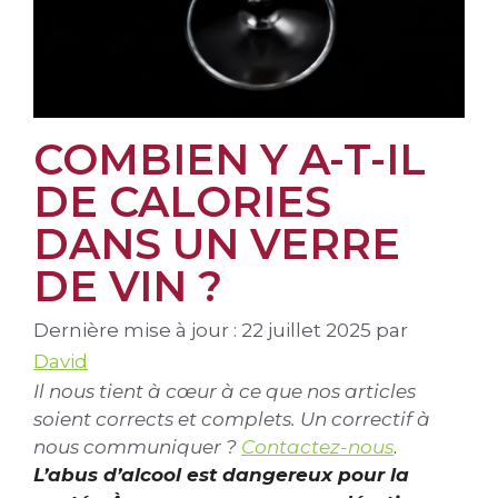
COMBIEN Y A-T-IL
DE CALORIES
DANS UN VERRE
DE VIN ?
Dernière mise à jour : 22 juillet 2025
par
David
Il nous tient à cœur à ce que nos articles
soient corrects et complets. Un correctif à
nous communiquer ?
Contactez-nous
.
L’abus d’alcool est dangereux pour la