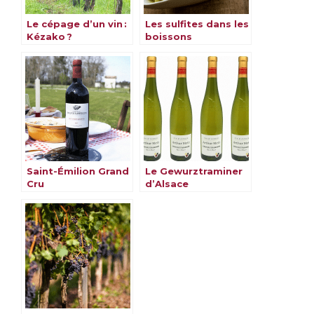
Le cépage d’un vin :
Les sulfites dans les
Kézako ?
boissons
alcoolisées : alcool,
vin, champagne et
rhum
Saint-Émilion Grand
Le Gewurztraminer
Cru
d’Alsace