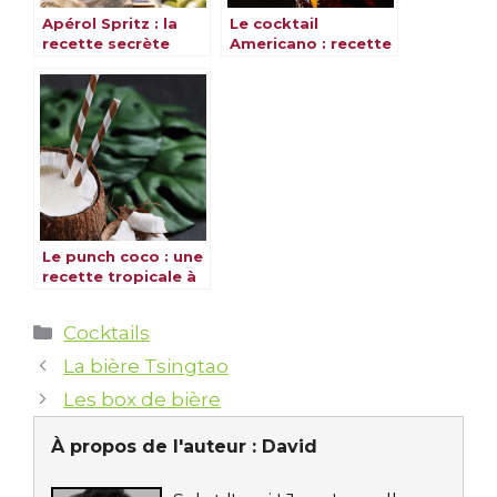
Apérol Spritz : la
Le cocktail
recette secrète
Americano : recette
pour un cocktail
rafraîchissante et
inoubliable
savoureuse
Le punch coco : une
recette tropicale à
découvrir
Catégories
Cocktails
La bière Tsingtao
Les box de bière
À propos de l'auteur :
David