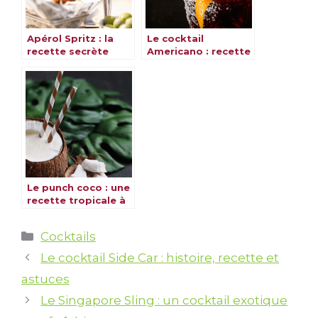
Apérol Spritz : la
Le cocktail
recette secrète
Americano : recette
pour un cocktail
rafraîchissante et
inoubliable
savoureuse
Le punch coco : une
recette tropicale à
découvrir
Catégories
Cocktails
Le cocktail Side Car : histoire, recette et
astuces
Le Singapore Sling : un cocktail exotique