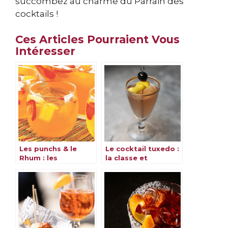
succombez au charme du Parrain des
cocktails !
Ces Articles Pourraient Vous
Intéresser
Les punchs & le
Le cocktail tuxedo :
Rhum : les
la classe et
meilleures recettes
l’élégance dans un
verre