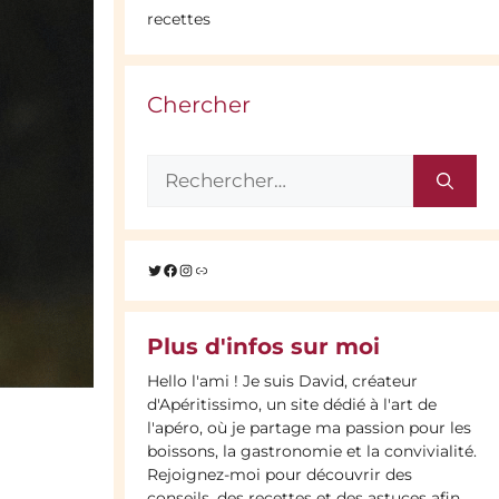
recettes
Chercher
Rechercher :
Twitter
Facebook
Instagram
Lien
Plus d'infos sur moi
Hello l'ami ! Je suis David, créateur
d'Apéritissimo, un site dédié à l'art de
l'apéro, où je partage ma passion pour les
boissons, la gastronomie et la convivialité.
Rejoignez-moi pour découvrir des
conseils, des recettes et des astuces afin