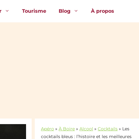
r
Tourisme
Blog
À propos
Apéro
»
À Boire
»
Alcool
»
Cocktails
»
Les
cocktails bleus : l’histoire et les meilleures