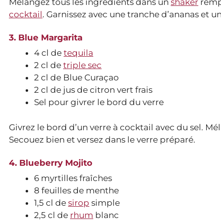
Mélangez tous les ingrédients dans un
shaker
rempl
cocktail
. Garnissez avec une tranche d’ananas et un
3. Blue Margarita
4 cl de
tequila
2 cl de
triple sec
2 cl de Blue Curaçao
2 cl de jus de citron vert frais
Sel pour givrer le bord du verre
Givrez le bord d’un verre à cocktail avec du sel. M
Secouez bien et versez dans le verre préparé.
4. Blueberry Mojito
6 myrtilles fraîches
8 feuilles de menthe
1,5 cl de
sirop
simple
2,5 cl de
rhum
blanc