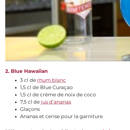
2. Blue Hawaiian
3 cl de
rhum blanc
1,5 cl de Blue Curaçao
1,5 cl de crème de noix de coco
7,5 cl de
jus d’ananas
Glaçons
Ananas et cerise pour la garniture