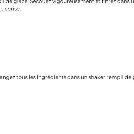
i de glace. Secouez vigoureusement et filtrez dans 
e cerise.
élangez tous les ingrédients dans un shaker rempli de 