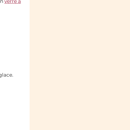
un
verre à
glace.