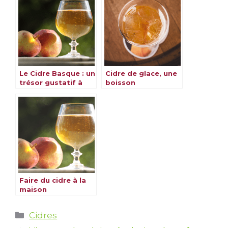
Le Cidre Basque : un
Cidre de glace, une
trésor gustatif à
boisson
découvrir
d’exception
Faire du cidre à la
maison
Catégories
Cidres