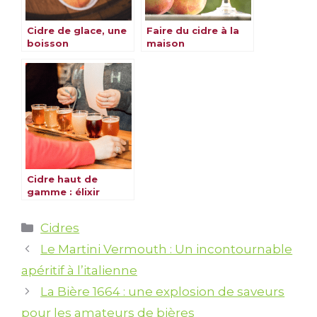
Cidre de glace, une
Faire du cidre à la
boisson
maison
d’exception
Cidre haut de
gamme : élixir
délicieux & saveurs
raffinées
Catégories
Cidres
Le Martini Vermouth : Un incontournable
apéritif à l’italienne
La Bière 1664 : une explosion de saveurs
pour les amateurs de bières