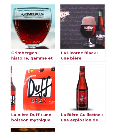
Grimbergen :
La Licorne Black :
histoire, gamme et
une bière
saveurs
alsacienne et
magique
La bière Duff : une
La Bière Guillotine :
boisson mythique
une explosion de
et emblématique
saveurs