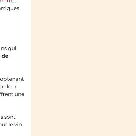
gnon
et
arriques
ins qui
 de
, obtenant
ar leur
ffrent une
s sont
ur le vin