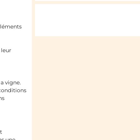
 éléments
 leur
a vigne.
 conditions
ns
t
ns une