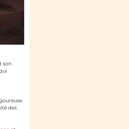
t son
 qui
rigoureuse
ité des