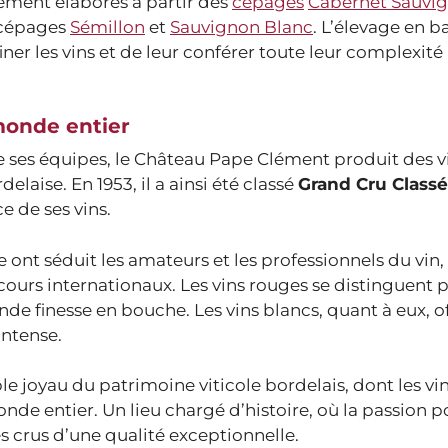
ement élaborés à partir des
cépages
Cabernet Sauvi
 cépages
Sémillon
et
Sauvignon Blanc
. L’élevage en b
er les vins et de leur conférer toute leur complexité
monde entier
 de ses équipes, le Château Pape Clément produit des v
elaise. En 1953, il a ainsi été classé
Grand Cru Classé
e de ses vins.
e ont séduit les amateurs et les professionnels du vin
urs internationaux. Les vins rouges se distinguent p
de finesse en bouche. Les vins blancs, quant à eux, o
ntense.
 joyau du patrimoine viticole bordelais, dont les vin
de entier. Un lieu chargé d’histoire, où la passion po
es crus d’une qualité exceptionnelle.