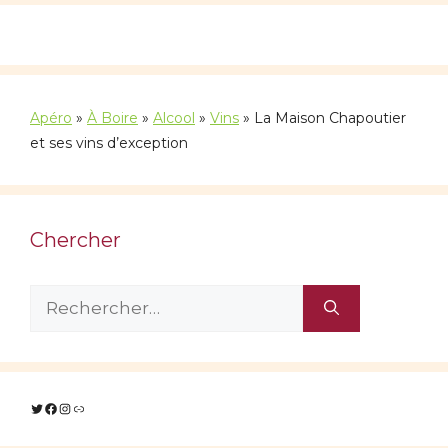
Apéro
»
À Boire
»
Alcool
»
Vins
»
La Maison Chapoutier
et ses vins d’exception
Chercher
Rechercher :
Twitter
Facebook
Instagram
Lien