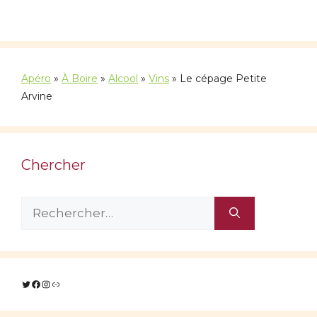
Apéro
»
À Boire
»
Alcool
»
Vins
»
Le cépage Petite
Arvine
Chercher
Rechercher :
Twitter
Facebook
Instagram
Lien