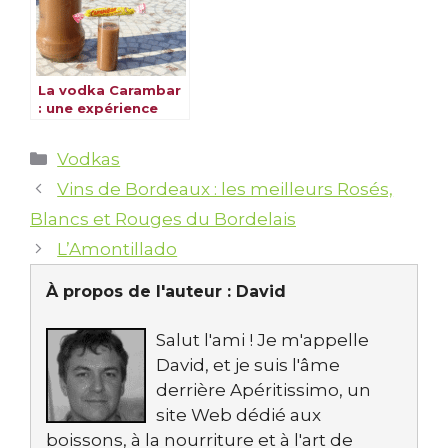
La vodka Carambar
: une expérience
gourmande et
originale
Catégories
Vodkas
Vins de Bordeaux : les meilleurs Rosés,
Blancs et Rouges du Bordelais
L’Amontillado
À propos de l'auteur :
David
Salut l'ami ! Je m'appelle
David, et je suis l'âme
derrière Apéritissimo, un
site Web dédié aux
boissons, à la nourriture et à l'art de