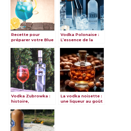
Recette pour
Vodka Polonaise :
préparer votre Blue
L’essence de la
Lagoon
tradition polonaise
dans un verre
Vodka Zubrowka :
La vodka noisette :
histoire,
une liqueur au goût
caractéristiques et
raffiné et
recettes
surprenant