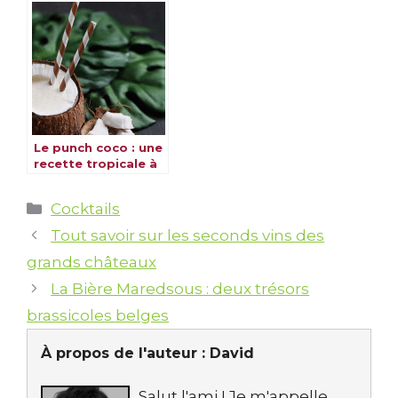
inoubliable
savoureuse
Le punch coco : une
recette tropicale à
découvrir
Catégories
Cocktails
Tout savoir sur les seconds vins des
grands châteaux
La Bière Maredsous : deux trésors
brassicoles belges
À propos de l'auteur :
David
Salut l'ami ! Je m'appelle