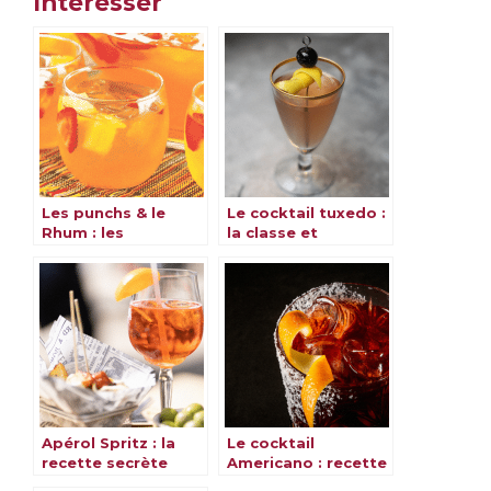
Intéresser
Les punchs & le
Le cocktail tuxedo :
Rhum : les
la classe et
meilleures recettes
l’élégance dans un
verre
Apérol Spritz : la
Le cocktail
recette secrète
Americano : recette
pour un cocktail
rafraîchissante et