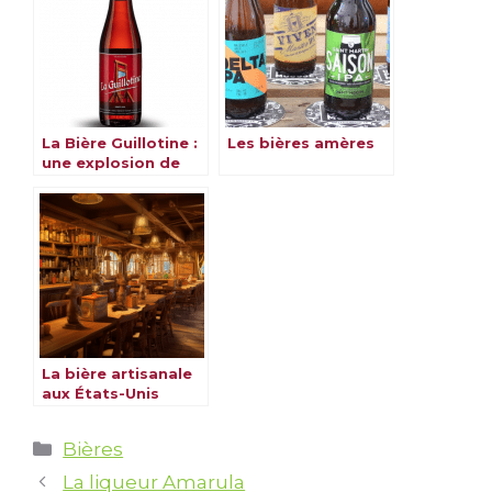
La Bière Guillotine :
Les bières amères
une explosion de
saveurs
La bière artisanale
aux États-Unis
Catégories
Bières
La liqueur Amarula