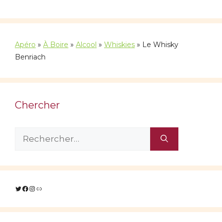
Apéro
»
À Boire
»
Alcool
»
Whiskies
»
Le Whisky
Benriach
Chercher
Rechercher :
Twitter
Facebook
Instagram
Lien