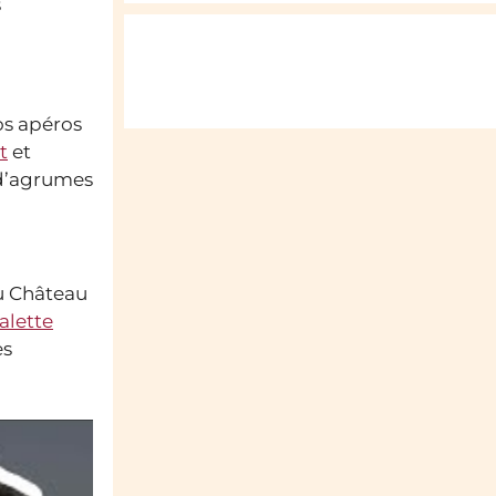
s
s apéros
t
et
, d’agrumes
du Château
alette
es