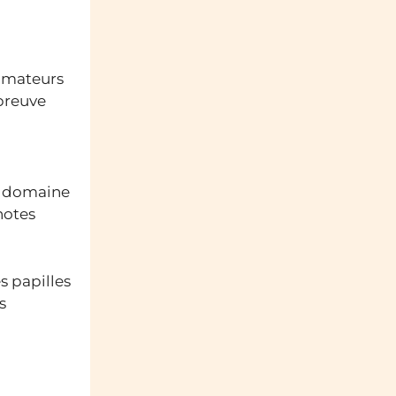
 amateurs
 preuve
du domaine
notes
s papilles
s