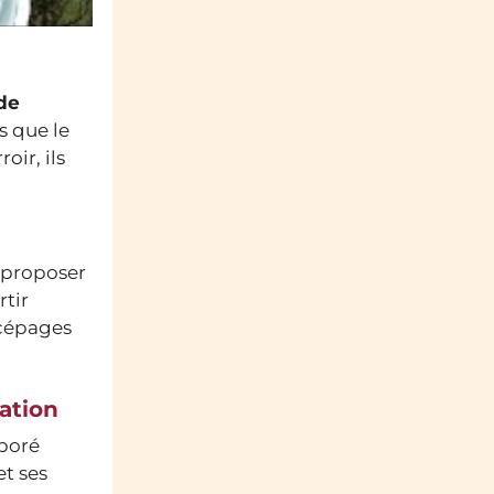
de
s que le
oir, ils
e proposer
rtir
 cépages
ation
aboré
et ses