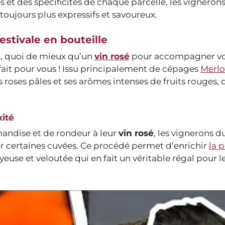
 et des spécificités de chaque parcelle, les vigneron
s toujours plus expressifs et savoureux.
stivale en bouteille
z, quoi de mieux qu’un
vin rosé
pour accompagner vo
fait pour vous ! Issu principalement de cépages
Merlo
ets roses pâles et ses arômes intenses de fruits rouges
ité
andise et de rondeur à leur
vin rosé
, les vignerons 
sur certaines cuvées. Ce procédé permet d’enrichir
la p
euse et veloutée qui en fait un véritable régal pour l