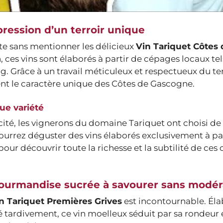
pression d’un terroir unique
te sans mentionner les délicieux
Vin Tariquet Côtes 
 ces vins sont élaborés à partir de cépages locaux tel
 Grâce à un travail méticuleux et respectueux du terr
ment le caractère unique des Côtes de Gascogne.
ue variété
cité, les vignerons du domaine Tariquet ont choisi d
 pourrez déguster des vins élaborés exclusivement à pa
r découvrir toute la richesse et la subtilité de ces
 gourmandise sucrée à savourer sans modér
n Tariquet Premières Grives
est incontournable. Él
 tardivement, ce vin moelleux séduit par sa rondeur 