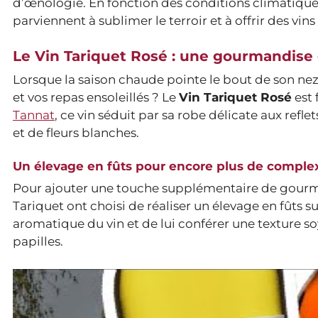
d’œnologie. En fonction des conditions climatiques
parviennent à sublimer le terroir et à offrir des vin
Le Vin Tariquet Rosé : une gourmandise e
Lorsque la saison chaude pointe le bout de son ne
et vos repas ensoleillés ? Le
Vin Tariquet Rosé
est 
Tannat
, ce vin séduit par sa robe délicate aux refl
et de fleurs blanches.
Un élevage en fûts pour encore plus de complex
Pour ajouter une touche supplémentaire de gourm
Tariquet ont choisi de réaliser un élevage en fûts 
aromatique du vin et de lui conférer une texture soy
papilles.