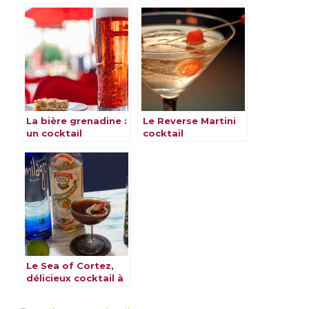
limonade et
meilleures recettes
grenadine
La bière grenadine :
Le Reverse Martini
un cocktail
cocktail
rafraîchissant pour
l’été
Le Sea of Cortez,
délicieux cocktail à
découvrir