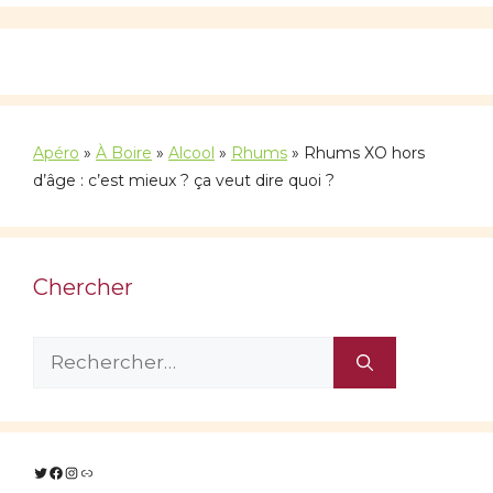
Apéro
»
À Boire
»
Alcool
»
Rhums
»
Rhums XO hors
d’âge : c’est mieux ? ça veut dire quoi ?
Chercher
Rechercher :
Twitter
Facebook
Instagram
Lien