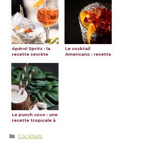
Apérol Spritz : la
Le cocktail
recette secrète
Americano : recette
pour un cocktail
rafraîchissante et
inoubliable
savoureuse
Le punch coco : une
recette tropicale à
découvrir
Catégories
Cocktails