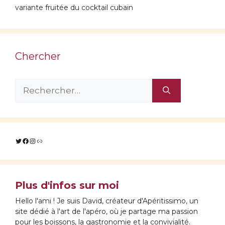
variante fruitée du cocktail cubain
Chercher
Rechercher :
Twitter
Facebook
Instagram
Lien
Plus d'infos sur moi
Hello l'ami ! Je suis David, créateur d'Apéritissimo, un
site dédié à l'art de l'apéro, où je partage ma passion
pour les boissons, la gastronomie et la convivialité.