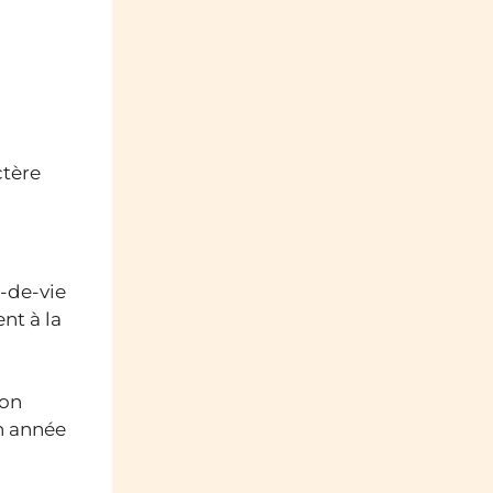
ctère
x-de-vie
nt à la
ion
n année