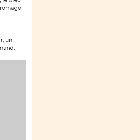
 fromage
r, un
rmand.