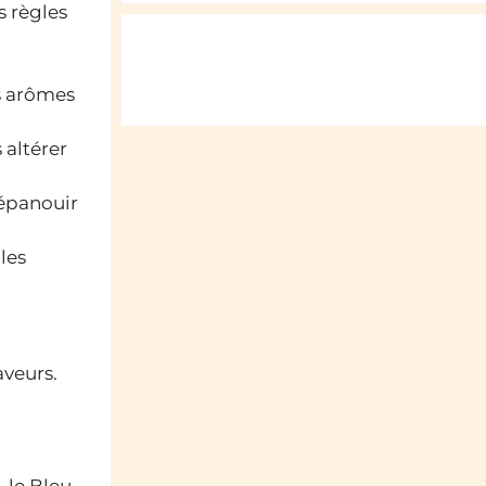
s règles
s arômes
 altérer
’épanouir
les
aveurs.
 le Bleu