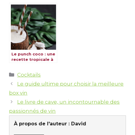
pour un cocktail
rafraîchissante et
inoubliable
savoureuse
Le punch coco : une
recette tropicale à
découvrir
Catégories
Cocktails
Le guide ultime pour choisir la meilleure
box vin
Le livre de cave, un incontournable des
passionnés de vin
À propos de l'auteur :
David