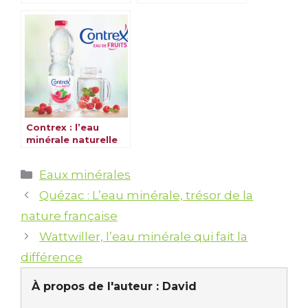
naturelle au cœur
de la nature
Contrex : l’eau
minérale naturelle
qui fait la
différence
Catégories
Eaux minérales
Quézac : L’eau minérale, trésor de la
nature française
Wattwiller, l’eau minérale qui fait la
différence
À propos de l'auteur :
David