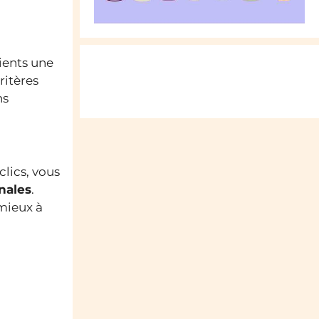
lients une
ritères
ns
lics, vous
nales
.
 mieux à