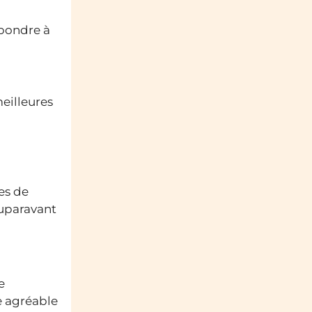
épondre à
meilleures
es de
auparavant
e
e agréable