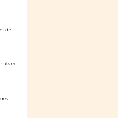
et de
chats en
rmes