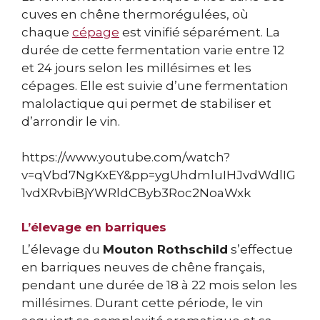
cuves en chêne thermorégulées, où
chaque
cépage
est vinifié séparément. La
durée de cette fermentation varie entre 12
et 24 jours selon les millésimes et les
cépages. Elle est suivie d’une fermentation
malolactique qui permet de stabiliser et
d’arrondir le vin.
https://www.youtube.com/watch?
v=qVbd7NgKxEY&pp=ygUhdmluIHJvdWdlIG
1vdXRvbiBjYWRldCByb3Roc2NoaWxk
L’élevage en barriques
L’élevage du
Mouton Rothschild
s’effectue
en barriques neuves de chêne français,
pendant une durée de 18 à 22 mois selon les
millésimes. Durant cette période, le vin