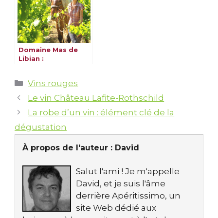
Domaine Mas de
Libian :
L’Authenticité d’un
Terroir Enchanté en
Catégories
Vins rouges
Ardèche
Le vin Château Lafite-Rothschild
La robe d’un vin : élément clé de la
dégustation
À propos de l'auteur :
David
Salut l'ami ! Je m'appelle
David, et je suis l'âme
derrière Apéritissimo, un
site Web dédié aux