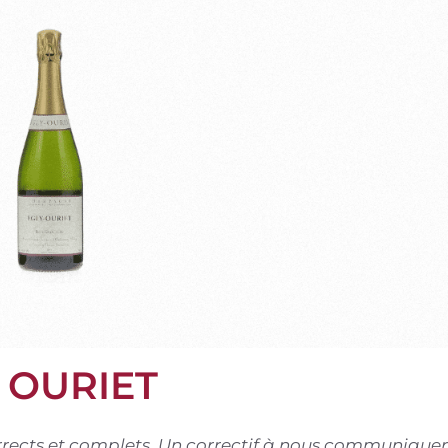
 OURIET
corrects et complets. Un correctif à nous communiquer