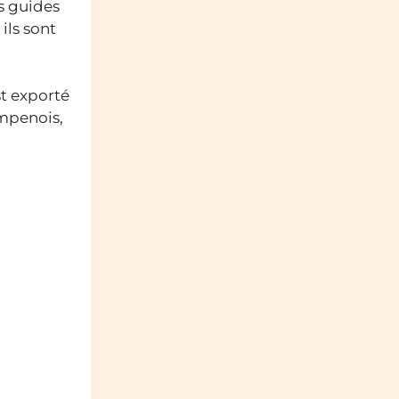
s guides
ils sont
st exporté
ampenois,