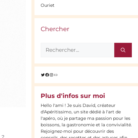
Ouriet
Chercher
Rechercher :
Twitter
Facebook
Instagram
Lien
Plus d'infos sur moi
Hello l'ami ! Je suis David, créateur
d'Apéritissimo, un site dédié à l'art de
l'apéro, où je partage ma passion pour les
boissons, la gastronomie et la convivialité.
Rejoignez-moi pour découvrir des
 ?
conseils, des recettes et des astuces afin