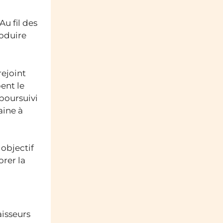
Au fil des
roduire
rejoint
ent le
 poursuivi
aine à
 objectif
orer la
aisseurs