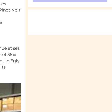
ses
Pinot Noir
ur
ue et ses
r et 35%
e. Le Egly
its