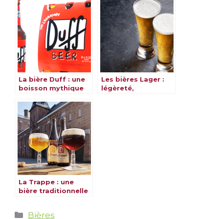
magique
La bière Duff : une
Les bières Lager :
boisson mythique
légèreté,
et emblématique
rafraîchissement et
variété
La Trappe : une
bière traditionnelle
de qualité
Catégories
Bières