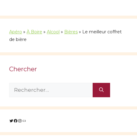
Apéro
»
À Boire
»
Alcool
»
Bières
»
Le meilleur coffret
de bière
Chercher
Rechercher :
Twitter
Facebook
Instagram
Lien